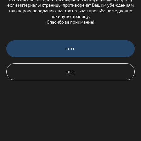
Цвет
если материалы страницы противоречат Вашим убеждениям
Чувственная сила
или вероисповеданию, настоятельная просьба немедленно
покинуть страницу.
Спасибо за понимание!
Контакты:
ЕСТЬ
VK:
vk.com/titamarmalade
Instagram:
https://www.instagram.com/titamarmalade
Telegram:
https://t.me/titamarmalade
НЕТ