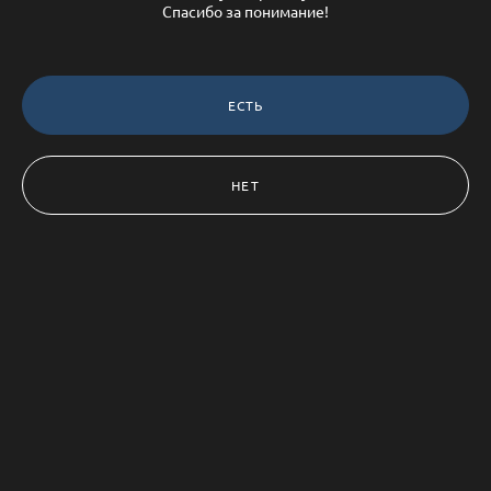
Спасибо за понимание!
ЕСТЬ
НЕТ
Copia el enlace
Photographer from Saint-Petersburg. Tita Marmalade
© 2023
Site by
wfolio