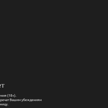
ет
ния (18+).
иворечат Вашим убеждениям
аницу.